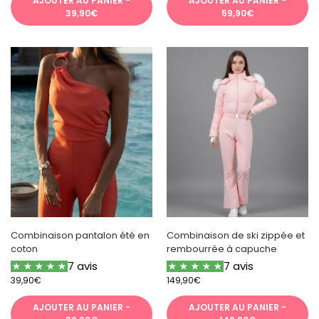
AJOUTER AU PANIER -
AJOUTER AU PANIER -
39,90€
59,90€
Combinaison pantalon été en
Combinaison de ski zippée et
coton
rembourrée à capuche
7 avis
7 avis
39,90
€
149,90
€
AJOUTER AU PANIER -
AJOUTER AU PANIER -