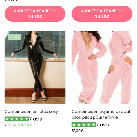
AJOUTER AU PANIER -
AJOUTER AU PANIER -
94,90€
34,90€
-30%
Combinaison en latex sexy
Combinaison pyjama à rabat
pilou pilou pour femme
7 avis
7 avis
34,90
€
49,90
€
51,90
€