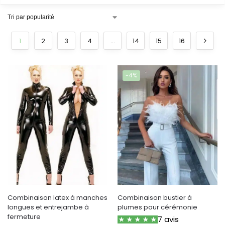
1
2
3
4
…
14
15
16
-4%
Combinaison latex à manches
Combinaison bustier à
longues et entrejambe à
plumes pour cérémonie
fermeture
7 avis