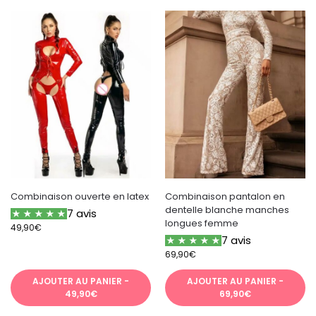
Combinaison ouverte en latex
Combinaison pantalon en
dentelle blanche manches
7 avis
longues femme
49,90
€
7 avis
69,90
€
AJOUTER AU PANIER -
AJOUTER AU PANIER -
49,90€
69,90€