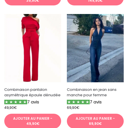
39,90€
149,90€
Combinaison pantalon
Combinaison en jean sans
asymétrique épaule dénudée
manche pour femme
7 avis
7 avis
49,90
€
69,90
€
AJOUTER AU PANIER -
AJOUTER AU PANIER -
49,90€
69,90€