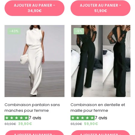
AJOUTER AU PANIER -
AJOUTER AU PANIER -
34,90€
51,90€
-43%
-9%
Combinaison pantalon sans
Combinaison en dentelle et
manches pour femme
maille pour femme
7 avis
7 avis
39,90
€
59,90
€
69,90
€
65,90
€