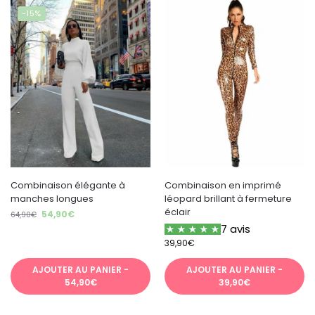
-15%
Combinaison élégante à
Combinaison en imprimé
manches longues
léopard brillant à fermeture
éclair
54,90
€
64,90
€
7 avis
39,90
€
AJOUTER AU PANIER -
AJOUTER AU PANIER -
54,90€
39,90€