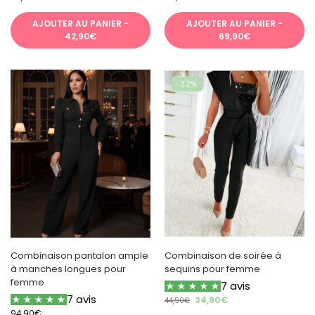
AJOUTER AU PANIER -
AJOUTER AU PANIER -
42,90€
69,90€
-22%
Combinaison pantalon ample
Combinaison de soirée à
à manches longues pour
sequins pour femme
femme
7 avis
7 avis
34,90
€
44,90
€
94,90
€