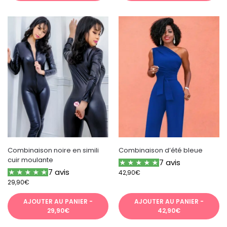
Combinaison noire en simili
Combinaison d’été bleue
cuir moulante
7 avis
7 avis
42,90
€
29,90
€
AJOUTER AU PANIER -
AJOUTER AU PANIER -
29,90€
42,90€