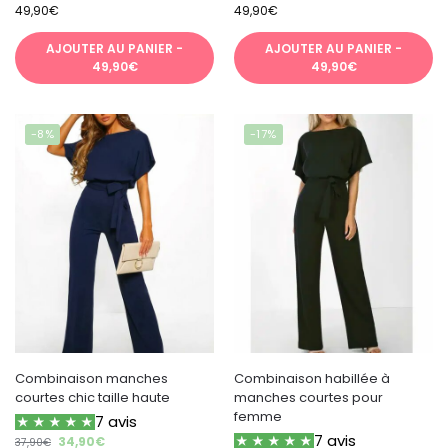
49,90
€
49,90
€
AJOUTER AU PANIER -
AJOUTER AU PANIER -
49,90€
49,90€
-8%
-17%
Combinaison manches
Combinaison habillée à
courtes chic taille haute
manches courtes pour
femme
7 avis
7 avis
34,90
€
37,90
€